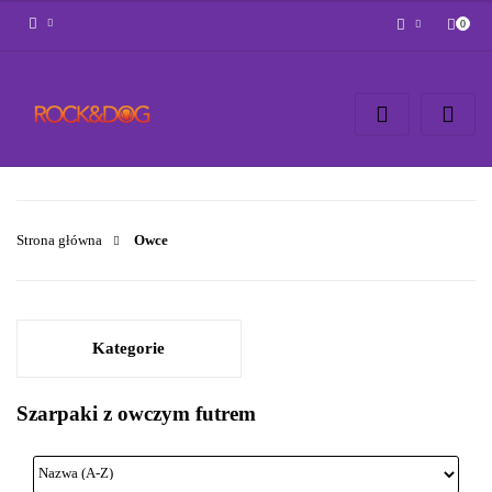
0
Zaloguj się
Zarejestruj się
Napisz wiadomość
Zgody cookies
Strona główna
Owce
Kategorie
Szarpaki z owczym futrem