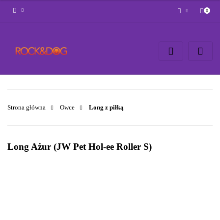
0
Zaloguj się
Zarejestruj się
Napisz wiadomość
Zgody cookies
Strona główna
Owce
Long z piłką
Long Ażur (JW Pet Hol-ee Roller S)