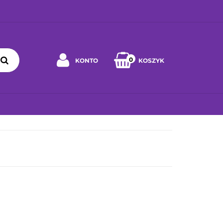
0
KONTO
KOSZYK
Zaloguj się
Zarejestruj się
 WYBRAĆ ZABAWKĘ
JAK DBAĆ O ZABAWKĘ
WSPÓŁPRA
Napisz wiadomość
Zgody cookies