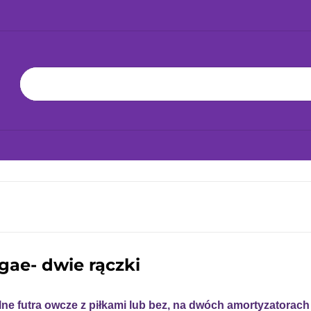
KA 24H!
NOWOŚCI
BESTSELLERY
ZABAWKI
BAWKĘ
JAK DBAĆ O ZABAWKĘ
WSPÓŁPRACA
YŁKA 24H!
NOWOŚCI
BESTSELLERY
ZABAWKI
JAK
gae- dwie rączki
lne futra owcze z piłkami lub bez, na dwóch amortyzatorach