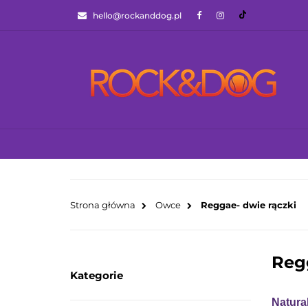
hello@rockanddog.pl
GOTOWCE WYSYŁ
JAK WYBRAĆ ZA
WSZYSTKIE KATEGORIE
GOTOWCE WYS
Strona główna
Owce
Reggae- dwie rączki
Reg
Kategorie
Natura