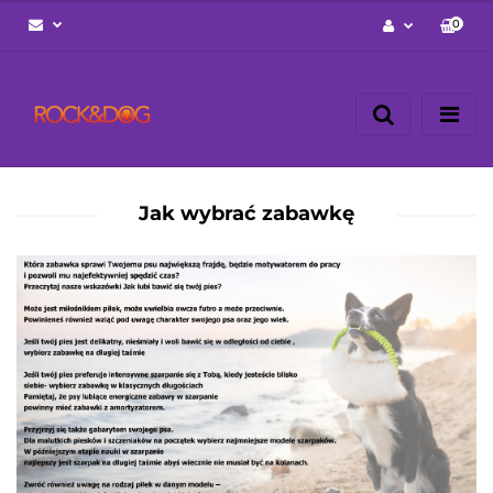
0
Zaloguj się
Zarejestruj się
Napisz wiadomość
Zgody cookies
Jak wybrać zabawkę