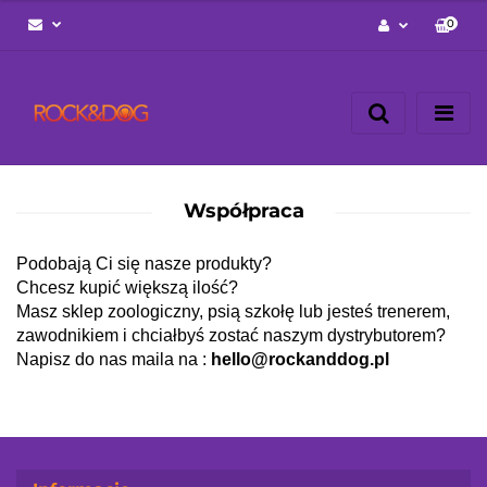
0
Zaloguj się
Zarejestruj się
Napisz wiadomość
Zgody cookies
Współpraca
Podobają Ci się nasze produkty?
Chcesz kupić większą ilość?
Masz sklep zoologiczny, psią szkołę lub jesteś trenerem,
zawodnikiem i chciałbyś zostać naszym dystrybutorem?
Napisz do nas maila na :
hello@rockanddog.pl