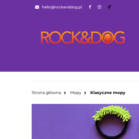
hello@rockanddog.pl
GOTOWCE WYSYŁ
JAK WYBRAĆ ZA
WSZYSTKIE KATEGORIE
GOTOWCE WYS
Strona główna
Mopy
Klasyczne mopy