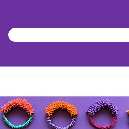
KA 24H!
NOWOŚCI
BESTSELLERY
ZABAWKI
BAWKĘ
JAK DBAĆ O ZABAWKĘ
WSPÓŁPRACA
YŁKA 24H!
NOWOŚCI
BESTSELLERY
ZABAWKI
JAK