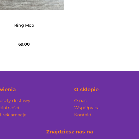
Ring Mop
69.00
ienia
O sklepie
koszty dostawy
O nas
płatności
Współpraca
i reklamacje
Kontakt
Znajdziesz nas na