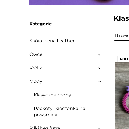
Kla
Kategorie
Skóra- seria Leather
Owce
POL
Króliki
Mopy
Klasyczne mopy
Pockety- kieszonka na
przysmaki
Piłki bez futra