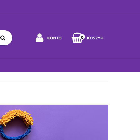
0
KONTO
KOSZYK
Zaloguj się
Zarejestruj się
 WYBRAĆ ZABAWKĘ
JAK DBAĆ O ZABAWKĘ
WSPÓŁPRA
Napisz wiadomość
Zgody cookies