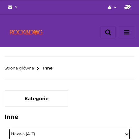
0
Zaloguj się
Zarejestruj się
Napisz wiadomość
Zgody cookies
Strona główna
Inne
Kategorie
Inne