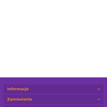
Soft Ażur
Soft Hoko
Soft Strato
69.00
63.00
63.00
Informacje
Zamówienia