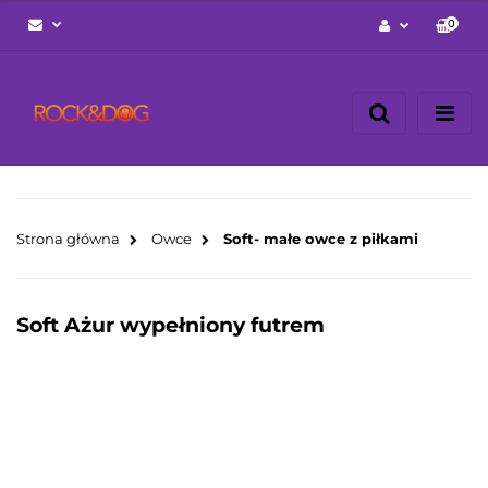
0
Zaloguj się
Zarejestruj się
Napisz wiadomość
Zgody cookies
Strona główna
Owce
Soft- małe owce z piłkami
Soft Ażur wypełniony futrem