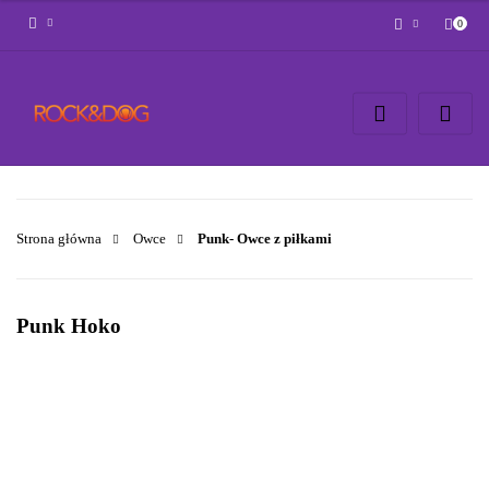
0
Zaloguj się
Zarejestruj się
Napisz wiadomość
Zgody cookies
Strona główna
Owce
Punk- Owce z piłkami
Punk Hoko