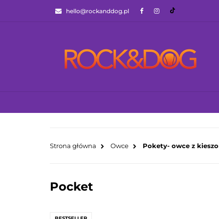
hello@rockanddog.pl
GOTOWCE WYSYŁ
JAK WYBRAĆ ZA
WSZYSTKIE KATEGORIE
GOTOWCE WYS
Strona główna
Owce
Pokety- owce z kiesz
Pocket
BESTSELLER