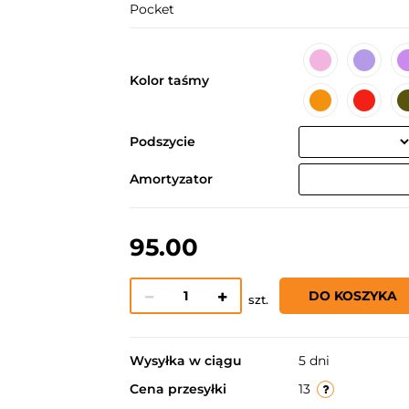
Pocket
Kolor taśmy
Podszycie
Amortyzator
95.00
DO KOSZYKA
szt.
Wysyłka w ciągu
5 dni
Cena przesyłki
13