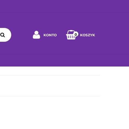
0
KONTO
KOSZYK
Zaloguj się
Zarejestruj się
 WYBRAĆ ZABAWKĘ
JAK DBAĆ O ZABAWKĘ
WSPÓŁPRA
Napisz wiadomość
Zgody cookies