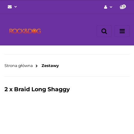
0
Zaloguj się
Zarejestruj się
Napisz wiadomość
Zgody cookies
Strona główna
Zestawy
2 x Braid Long Shaggy